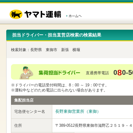
こ
ペ
こ
こ
の
ー
こ
こ
ペ
ジ
か
か
ー
内
ら
ら
ジ
移
ヘ
本
の
動
ッ
文
先
用
ダ
で
担当ドライバー・担当直営店検索の検索結果
頭
の
ー
す
で
リ
メ
す
ン
ニ
検索対象：
長野県
東御市
新張
横堰
ク
ュ
で
ー
す
で
ヘ
す
8
0
0-5
ッ
直通携帯電話
ダ
ー
※ドライバーの電話受付時間は、8：00 ～ 19：00です。
メ
※運転中などのため電話に出られない場合があります。
ニ
ュ
集配担当店
ー
へ
長野東御営業所（東御）
宅急便センター名
移
動
し
住所
〒389-0512
長野県東御市滋野乙２５１９－４
ま