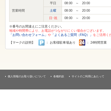
す
平日
08:00 ～ 20:00
本
文
営業時間
土曜
08:00 ～ 20:00
へ
移
日･祝
08:00 ～ 20:00
動
し
※番号のお間違えにご注意ください。
ま
地域や時間帯により、お電話がつながりにくい場合がございます。
す
「お問い合わせフォーム」
や
「よくあるご質問（FAQ）」
をご活用く
【マークの説明】
： お客様駐車場あり
： 24時間営業
個人情報のお取り扱いについて
各種約款
サイトのご利用にあたって