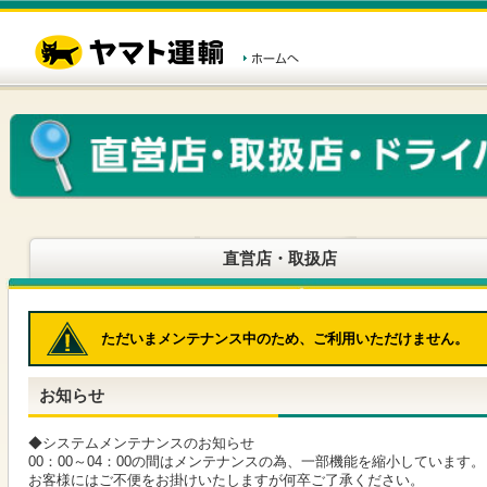
こ
ペ
こ
こ
の
ー
こ
こ
ペ
ジ
か
か
ー
内
ら
ら
ジ
移
ヘ
本
の
動
ッ
文
先
用
ダ
で
頭
の
ー
す
で
リ
メ
す
ン
ニ
ク
ュ
で
ー
す
で
ヘ
す
直営店・取扱店
ッ
ダ
ー
メ
ただいまメンテナンス中のため、ご利用いただけません。
ニ
ュ
ー
お知らせ
へ
移
動
◆システムメンテナンスのお知らせ
し
00：00～04：00の間はメンテナンスの為、一部機能を縮小しています。
ま
お客様にはご不便をお掛けいたしますが何卒ご了承ください。