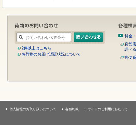
す
本
文
へ
移
動
し
料金
ま
す
直営
2件以上はこちら
調べ
お荷物のお届け遅延状況について
郵便
個人情報のお取り扱いについて
各種約款
サイトのご利用にあたって