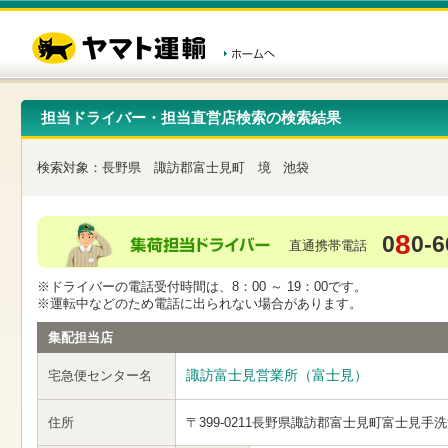
こ
ペ
こ
こ
の
ー
こ
こ
ペ
ジ
か
か
ー
内
ら
ら
ジ
移
ヘ
本
の
動
ッ
文
先
用
ダ
で
担当ドライバー・担当直営店検索の検索結果
頭
の
ー
す
で
リ
メ
す
ン
ニ
検索対象：
長野県
諏訪郡富士見町
境
池袋
ク
ュ
で
ー
す
で
ヘ
す
8
0
0-6
ッ
直通携帯電話
ダ
ー
※ドライバーの電話受付時間は、8：00 ～ 19：00です。
メ
※運転中などのため電話に出られない場合があります。
ニ
ュ
集配担当店
ー
へ
諏訪富士見営業所（富士見）
宅急便センター名
移
動
し
住所
〒399-0211
長野県諏訪郡富士見町富士見手洗
ま