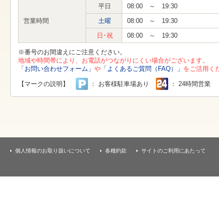
す
平日
08:00 ～ 19:30
本
文
営業時間
土曜
08:00 ～ 19:30
へ
移
日･祝
08:00 ～ 19:30
動
し
※番号のお間違えにご注意ください。
ま
地域や時間帯により、お電話がつながりにくい場合がございます。
す
「お問い合わせフォーム」
や
「よくあるご質問（FAQ）」
をご活用く
【マークの説明】
： お客様駐車場あり
： 24時間営業
個人情報のお取り扱いについて
各種約款
サイトのご利用にあたって