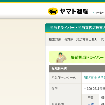
こ
ペ
こ
こ
の
ー
こ
こ
ペ
ジ
か
か
ー
内
ら
ら
ジ
移
ヘ
本
の
動
ッ
文
先
用
ダ
で
担当ドライバー・担当直営店検索
頭
の
ー
す
で
リ
メ
す
ン
ニ
検索対象：
長野県
諏訪郡富士見町
境
ク
ュ
で
ー
す
で
ヘ
す
ッ
ダ
ー
集配担当店
メ
ニ
ュ
諏訪富士見営
宅急便センター名
ー
へ
住所
〒399-0211
長
移
動
し
平日
08
ま
営業時間
土曜
08