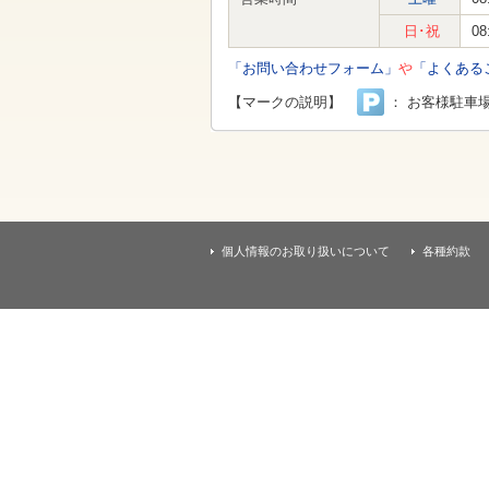
す
本
日･祝
08
文
へ
「お問い合わせフォーム」
や
「よくある
移
動
【マークの説明】
： お客様駐車
し
ま
す
個人情報のお取り扱いについて
各種約款