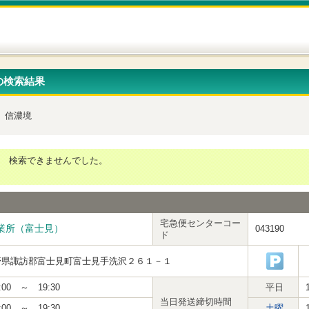
の検索結果
信濃境
検索できませんでした。
宅急便センターコー
業所（富士見）
043190
ド
野県諏訪郡富士見町富士見手洗沢２６１－１
:00 ～ 19:30
平日
当日発送締切時間
:00 ～ 19:30
土曜