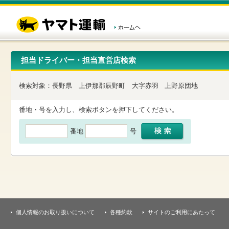
こ
ペ
こ
こ
の
ー
こ
こ
ペ
ジ
か
か
ー
内
ら
ら
ジ
移
ヘ
本
の
動
ッ
文
先
用
ダ
で
担当ドライバー・担当直営店検索
頭
の
ー
す
で
リ
メ
す
ン
ニ
検索対象：
長野県
上伊那郡辰野町
大字赤羽
上野原団地
ク
ュ
で
ー
す
で
番地・号を入力し、検索ボタンを押下してください。
ヘ
す
ッ
番地
号
ダ
ー
メ
ニ
ュ
ー
へ
移
動
し
個人情報のお取り扱いについて
各種約款
サイトのご利用にあたって
ま