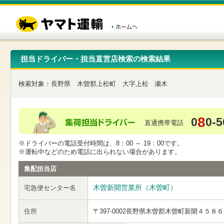
こ
ペ
こ
こ
の
ー
こ
こ
ペ
ジ
か
か
ー
内
ら
ら
ジ
移
ヘ
本
の
動
ッ
文
先
用
ダ
で
担当ドライバー・担当直営店検索の検索結果
頭
の
ー
す
で
リ
メ
す
ン
ニ
検索対象：
長野県
木曽郡上松町
大字上松
瀬木
ク
ュ
で
ー
す
で
ヘ
す
8
0
0-5
ッ
直通携帯電話
ダ
ー
※ドライバーの電話受付時間は、8：00 ～ 19：00です。
メ
※運転中などのため電話に出られない場合があります。
ニ
ュ
集配担当店
ー
へ
木曽新開営業所（木曽町）
宅急便センター名
移
動
し
住所
〒397-0002
長野県木曽郡木曽町新開４５８６
ま