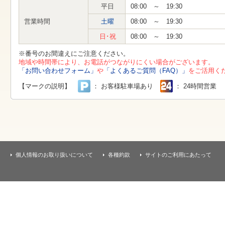
す
平日
08:00 ～ 19:30
本
文
営業時間
土曜
08:00 ～ 19:30
へ
移
日･祝
08:00 ～ 19:30
動
し
※番号のお間違えにご注意ください。
ま
地域や時間帯により、お電話がつながりにくい場合がございます。
す
「お問い合わせフォーム」
や
「よくあるご質問（FAQ）」
をご活用く
【マークの説明】
： お客様駐車場あり
： 24時間営業
個人情報のお取り扱いについて
各種約款
サイトのご利用にあたって