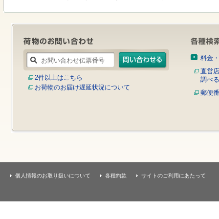
す
本
文
へ
移
動
し
料金
ま
す
直営
2件以上はこちら
調べ
お荷物のお届け遅延状況について
郵便
個人情報のお取り扱いについて
各種約款
サイトのご利用にあたって