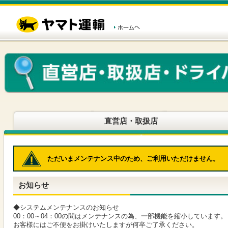
こ
ペ
こ
こ
の
ー
こ
こ
ペ
ジ
か
か
ー
内
ら
ら
ジ
移
ヘ
本
の
動
ッ
文
先
用
ダ
で
頭
の
ー
す
で
リ
メ
す
ン
ニ
ク
ュ
で
ー
す
で
ヘ
す
直営店・取扱店
ッ
ダ
ー
メ
ただいまメンテナンス中のため、ご利用いただけません。
ニ
ュ
ー
お知らせ
へ
移
動
◆システムメンテナンスのお知らせ
し
00：00～04：00の間はメンテナンスの為、一部機能を縮小しています。
ま
お客様にはご不便をお掛けいたしますが何卒ご了承ください。