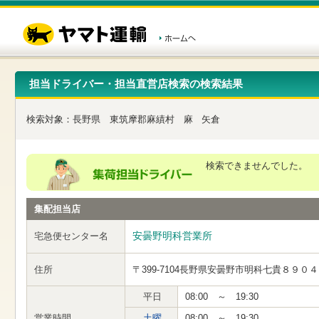
こ
ペ
こ
こ
の
ー
こ
こ
ペ
ジ
か
か
ー
内
ら
ら
ジ
移
ヘ
本
の
動
ッ
文
先
用
ダ
で
担当ドライバー・担当直営店検索の検索結果
頭
の
ー
す
で
リ
メ
す
ン
ニ
検索対象：
長野県
東筑摩郡麻績村
麻
矢倉
ク
ュ
で
ー
す
で
ヘ
す
検索できませんでした。
ッ
ダ
ー
集配担当店
メ
ニ
ュ
安曇野明科営業所
宅急便センター名
ー
へ
住所
〒399-7104
長野県安曇野市明科七貴８９０４
移
動
し
平日
08:00 ～ 19:30
ま
営業時間
土曜
08:00 ～ 19:30