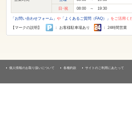
す
本
日･祝
08:00 ～ 19:30
文
へ
「お問い合わせフォーム」
や
「よくあるご質問（FAQ）」
をご活用く
移
動
【マークの説明】
： お客様駐車場あり
： 24時間営業
し
ま
す
個人情報のお取り扱いについて
各種約款
サイトのご利用にあたって