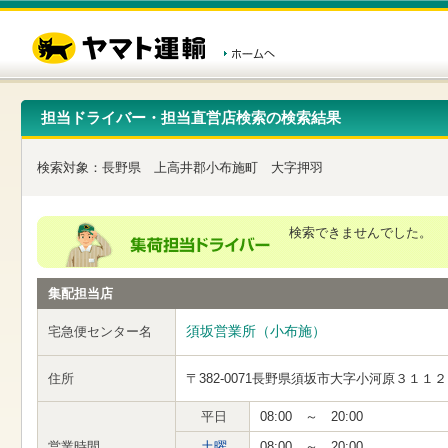
こ
ペ
こ
こ
の
ー
こ
こ
ペ
ジ
か
か
ー
内
ら
ら
ジ
移
ヘ
本
の
動
ッ
文
先
用
ダ
で
担当ドライバー・担当直営店検索の検索結果
頭
の
ー
す
で
リ
メ
す
ン
ニ
検索対象：
長野県
上高井郡小布施町
大字押羽
ク
ュ
で
ー
す
で
ヘ
す
検索できませんでした。
ッ
ダ
ー
集配担当店
メ
ニ
ュ
須坂営業所（小布施）
宅急便センター名
ー
へ
住所
〒382-0071
長野県須坂市大字小河原３１１２
移
動
し
平日
08:00 ～ 20:00
ま
営業時間
土曜
08:00 ～ 20:00