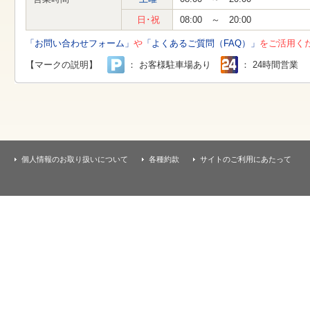
す
本
日･祝
08:00 ～ 20:00
文
へ
「お問い合わせフォーム」
や
「よくあるご質問（FAQ）」
をご活用く
移
動
【マークの説明】
： お客様駐車場あり
： 24時間営業
し
ま
す
個人情報のお取り扱いについて
各種約款
サイトのご利用にあたって