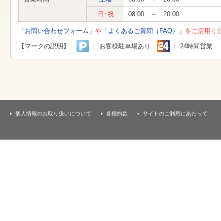
す
本
日･祝
08:00 ～ 20:00
文
へ
「お問い合わせフォーム」
や
「よくあるご質問（FAQ）」
をご活用く
移
動
【マークの説明】
： お客様駐車場あり
： 24時間営業
し
ま
す
個人情報のお取り扱いについて
各種約款
サイトのご利用にあたって