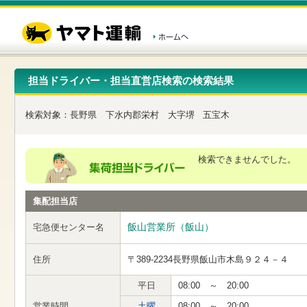
こ
ペ
こ
こ
の
ー
こ
こ
ペ
ジ
か
か
ー
内
ら
ら
ジ
移
ヘ
本
の
動
ッ
文
先
用
ダ
で
担当ドライバー・担当直営店検索の検索結果
頭
の
ー
す
で
リ
メ
す
ン
ニ
検索対象：
長野県
下水内郡栄村
大字堺
五宝木
ク
ュ
で
ー
す
で
ヘ
す
検索できませんでした。
ッ
ダ
ー
集配担当店
メ
ニ
ュ
飯山営業所（飯山）
宅急便センター名
ー
へ
住所
〒389-2234
長野県飯山市木島９２４－４
移
動
し
平日
08:00 ～ 20:00
ま
営業時間
土曜
08:00 ～ 20:00