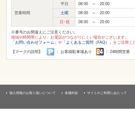
す
平日
08:00 ～ 20:00
本
文
営業時間
土曜
08:00 ～ 20:00
へ
移
日･祝
08:00 ～ 20:00
動
し
※番号のお間違えにご注意ください。
ま
地域や時間帯により、お電話がつながりにくい場合がございます。
す
「お問い合わせフォーム」
や
「よくあるご質問（FAQ）」
をご活用く
【マークの説明】
： お客様駐車場あり
： 24時間営業
個人情報のお取り扱いについて
各種約款
サイトのご利用にあたって