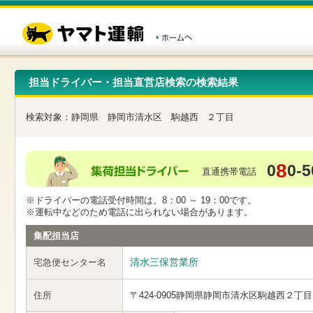
こ
ペ
こ
こ
の
ー
こ
こ
ペ
ジ
か
か
ー
内
ら
ら
ジ
移
ヘ
本
の
動
ッ
文
先
用
ダ
で
担当ドライバー・担当直営店検索の検索結果
頭
の
ー
す
で
リ
メ
す
ン
ニ
検索対象：
静岡県
静岡市清水区
駒越西
２丁目
ク
ュ
で
ー
す
で
ヘ
す
8
0
0-5
ッ
直通携帯電話
ダ
ー
※ドライバーの電話受付時間は、8：00 ～ 19：00です。
メ
※運転中などのため電話に出られない場合があります。
ニ
ュ
集配担当店
ー
へ
清水三保営業所
宅急便センター名
移
動
し
住所
〒424-0905
静岡県静岡市清水区駒越西２丁目
ま