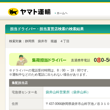
こ
ペ
こ
こ
の
ー
こ
こ
ペ
ジ
か
か
ー
内
ら
ら
ジ
移
ヘ
本
の
動
ッ
文
先
用
ダ
で
担当ドライバー・担当直営店検索の検索結果
頭
の
ー
す
で
リ
メ
す
ン
ニ
検索対象：
静岡県
袋井市
堀越
４丁目
ク
ュ
で
ー
す
で
ヘ
す
8
0
0-5
ッ
直通携帯電話
ダ
ー
※ドライバーの電話受付時間は、8：00 ～ 19：00です。
メ
※運転中などのため電話に出られない場合があります。
ニ
ュ
集配担当店
ー
へ
袋井山科営業所（袋井山科）
宅急便センター名
移
動
し
住所
〒437-0066
静岡県袋井市山科字池ノ谷３１０
ま