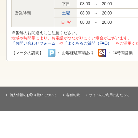
す
平日
08:00 ～ 20:00
本
文
営業時間
土曜
08:00 ～ 20:00
へ
移
日･祝
08:00 ～ 20:00
動
し
※番号のお間違えにご注意ください。
ま
地域や時間帯により、お電話がつながりにくい場合がございます。
す
「お問い合わせフォーム」
や
「よくあるご質問（FAQ）」
をご活用く
【マークの説明】
： お客様駐車場あり
： 24時間営業
個人情報のお取り扱いについて
各種約款
サイトのご利用にあたって