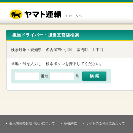
こ
ペ
こ
こ
の
ー
こ
こ
ペ
ジ
か
か
ー
内
ら
ら
ジ
移
ヘ
本
の
動
ッ
文
先
用
ダ
で
担当ドライバー・担当直営店検索
頭
の
ー
す
で
リ
メ
す
ン
ニ
検索対象：
愛知県
名古屋市中川区
宗円町
１丁目
ク
ュ
で
ー
す
で
番地・号を入力し、検索ボタンを押下してください。
ヘ
す
ッ
番地
号
ダ
ー
メ
ニ
ュ
ー
へ
移
動
し
個人情報のお取り扱いについて
各種約款
サイトのご利用にあたって
ま