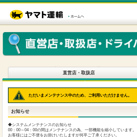
こ
ペ
こ
こ
の
ー
こ
こ
ペ
ジ
か
か
ー
内
ら
ら
ジ
移
ヘ
本
の
動
ッ
文
先
用
ダ
で
頭
の
ー
す
で
リ
メ
す
ン
ニ
ク
ュ
で
ー
す
で
ヘ
す
直営店・取扱店
ッ
ダ
ー
メ
ただいまメンテナンス中のため、ご利用いただけません。
ニ
ュ
ー
お知らせ
へ
移
動
◆システムメンテナンスのお知らせ
し
00：00～04：00の間はメンテナンスの為、一部機能を縮小しています。
ま
お客様にはご不便をお掛けいたしますが何卒ご了承ください。