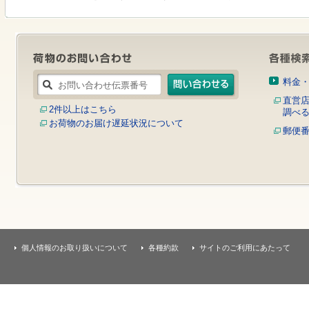
す
本
文
へ
移
動
し
料金
ま
す
直営
2件以上はこちら
調べ
お荷物のお届け遅延状況について
郵便
個人情報のお取り扱いについて
各種約款
サイトのご利用にあたって