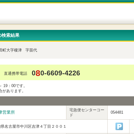
の検索結果
田町大字榎津
字苗代
8
0
0-6609-4226
直通携帯電話
 19：00です。
合があります。
宅急便センターコー
津営業所
054481
ド
知県名古屋市中川区吉津４丁目２００１