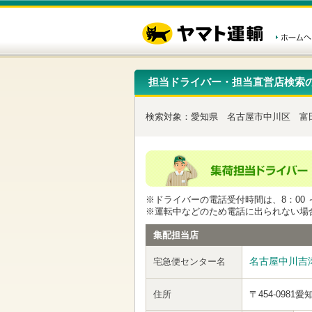
こ
ペ
こ
こ
の
ー
こ
こ
ペ
ジ
か
か
ー
内
ら
ら
ジ
移
ヘ
本
の
動
ッ
文
先
用
ダ
で
担当ドライバー・担当直営店検索
頭
の
ー
す
で
リ
メ
す
ン
ニ
検索対象：
愛知県
名古屋市中川区
富
ク
ュ
で
ー
す
で
ヘ
す
ッ
ダ
ー
※ドライバーの電話受付時間は、8：00 ～
メ
※運転中などのため電話に出られない場
ニ
ュ
集配担当店
ー
へ
名古屋中川吉
宅急便センター名
移
動
し
住所
〒454-0981
愛
ま