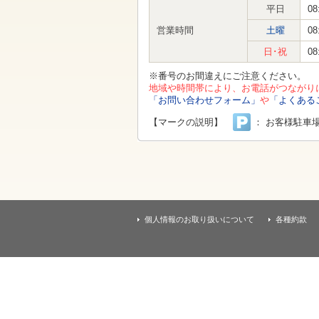
す
平日
08
本
文
営業時間
土曜
08
へ
移
日･祝
08
動
し
※番号のお間違えにご注意ください。
ま
地域や時間帯により、お電話がつながり
す
「お問い合わせフォーム」
や
「よくある
【マークの説明】
： お客様駐車
個人情報のお取り扱いについて
各種約款