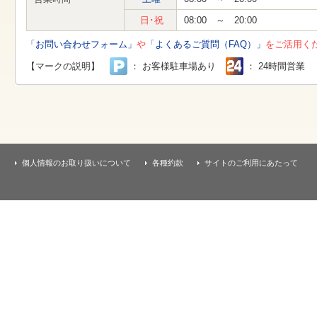
す
本
日･祝
08:00 ～ 20:00
文
へ
「お問い合わせフォーム」
や
「よくあるご質問（FAQ）」
をご活用く
移
動
【マークの説明】
： お客様駐車場あり
： 24時間営業
し
ま
す
個人情報のお取り扱いについて
各種約款
サイトのご利用にあたって