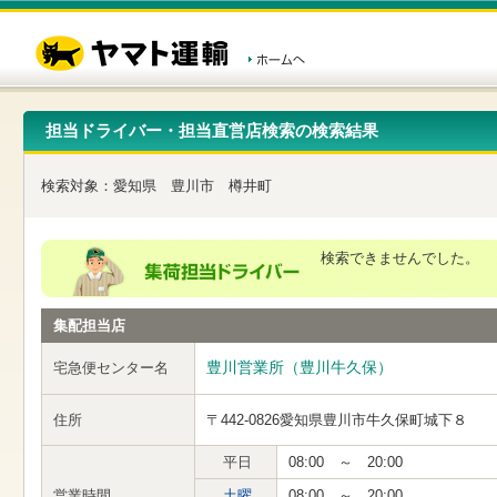
こ
ペ
こ
こ
の
ー
こ
こ
ペ
ジ
か
か
ー
内
ら
ら
ジ
移
ヘ
本
の
動
ッ
文
先
用
ダ
で
担当ドライバー・担当直営店検索の検索結果
頭
の
ー
す
で
リ
メ
す
ン
ニ
検索対象：
愛知県
豊川市
樽井町
ク
ュ
で
ー
す
で
ヘ
す
検索できませんでした。
ッ
ダ
ー
集配担当店
メ
ニ
ュ
豊川営業所（豊川牛久保）
宅急便センター名
ー
へ
住所
〒442-0826
愛知県豊川市牛久保町城下８
移
動
し
平日
08:00 ～ 20:00
ま
営業時間
土曜
08:00 ～ 20:00