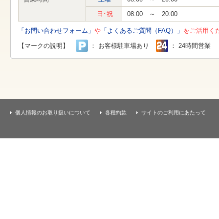
す
本
日･祝
08:00 ～ 20:00
文
へ
「お問い合わせフォーム」
や
「よくあるご質問（FAQ）」
をご活用く
移
動
【マークの説明】
： お客様駐車場あり
： 24時間営業
し
ま
す
個人情報のお取り扱いについて
各種約款
サイトのご利用にあたって