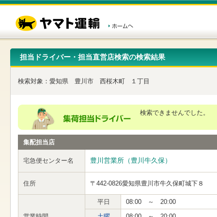
こ
ペ
こ
こ
の
ー
こ
こ
ペ
ジ
か
か
ー
内
ら
ら
ジ
移
ヘ
本
の
動
ッ
文
先
用
ダ
で
担当ドライバー・担当直営店検索の検索結果
頭
の
ー
す
で
リ
メ
す
ン
ニ
検索対象：
愛知県
豊川市
西桜木町
１丁目
ク
ュ
で
ー
す
で
ヘ
す
検索できませんでした。
ッ
ダ
ー
集配担当店
メ
ニ
ュ
豊川営業所（豊川牛久保）
宅急便センター名
ー
へ
住所
〒442-0826
愛知県豊川市牛久保町城下８
移
動
し
平日
08:00 ～ 20:00
ま
営業時間
土曜
08:00 ～ 20:00