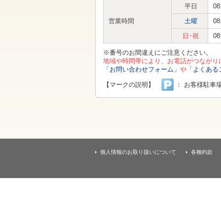
す
平日
08
本
文
営業時間
土曜
08
へ
移
日･祝
08
動
し
※番号のお間違えにご注意ください。
ま
地域や時間帯により、お電話がつながり
す
「お問い合わせフォーム」
や
「よくある
【マークの説明】
： お客様駐車
個人情報のお取り扱いについて
各種約款