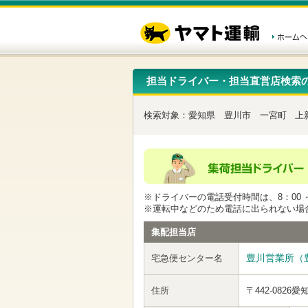
こ
ペ
こ
こ
の
ー
こ
こ
ペ
ジ
か
か
ー
内
ら
ら
ジ
移
ヘ
本
の
動
ッ
文
先
用
ダ
で
担当ドライバー・担当直営店検索
頭
の
ー
す
で
リ
メ
す
ン
ニ
検索対象：
愛知県
豊川市
一宮町
上
ク
ュ
で
ー
す
で
ヘ
す
ッ
ダ
ー
※ドライバーの電話受付時間は、8：00 ～
メ
※運転中などのため電話に出られない場
ニ
ュ
集配担当店
ー
へ
豊川営業所（
宅急便センター名
移
動
し
住所
〒442-0826
愛
ま