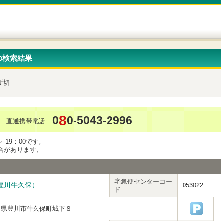
の検索結果
新切
8
0
0-5043-2996
直通携帯電話
 19：00です。
合があります。
宅急便センターコー
豊川牛久保）
053022
ド
知県豊川市牛久保町城下８