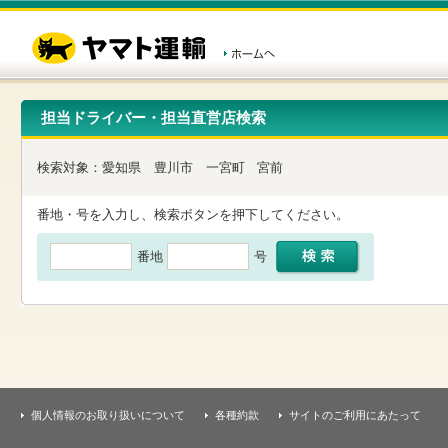
こ
ペ
こ
こ
の
ー
こ
こ
ペ
ジ
か
か
ー
内
ら
ら
ジ
移
ヘ
本
の
動
ッ
文
先
用
ダ
で
担当ドライバー・担当直営店検索
頭
の
ー
す
で
リ
メ
す
ン
ニ
検索対象：
愛知県
豊川市
一宮町
宮前
ク
ュ
で
ー
す
で
番地・号を入力し、検索ボタンを押下してください。
ヘ
す
ッ
番地
号
ダ
ー
メ
ニ
ュ
ー
へ
移
動
し
個人情報のお取り扱いについて
各種約款
サイトのご利用にあたって
ま