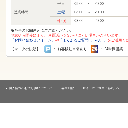
す
平日
08:00 ～ 20:00
本
文
営業時間
土曜
08:00 ～ 20:00
へ
移
日･祝
08:00 ～ 20:00
動
し
※番号のお間違えにご注意ください。
ま
地域や時間帯により、お電話がつながりにくい場合がございます。
す
「お問い合わせフォーム」
や
「よくあるご質問（FAQ）」
をご活用く
【マークの説明】
： お客様駐車場あり
： 24時間営業
個人情報のお取り扱いについて
各種約款
サイトのご利用にあたって