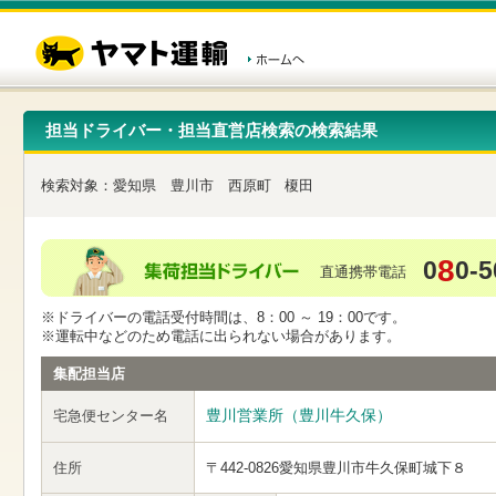
こ
ペ
こ
こ
の
ー
こ
こ
ペ
ジ
か
か
ー
内
ら
ら
ジ
移
ヘ
本
の
動
ッ
文
先
用
ダ
で
担当ドライバー・担当直営店検索の検索結果
頭
の
ー
す
で
リ
メ
す
ン
ニ
検索対象：
愛知県
豊川市
西原町
榎田
ク
ュ
で
ー
す
で
ヘ
す
8
0
0-5
ッ
直通携帯電話
ダ
ー
※ドライバーの電話受付時間は、8：00 ～ 19：00です。
メ
※運転中などのため電話に出られない場合があります。
ニ
ュ
集配担当店
ー
へ
豊川営業所（豊川牛久保）
宅急便センター名
移
動
し
住所
〒442-0826
愛知県豊川市牛久保町城下８
ま