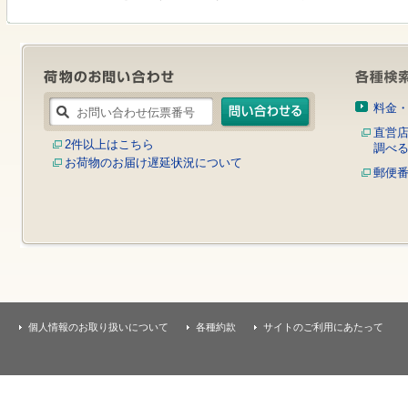
す
本
文
へ
移
動
し
料金
ま
す
直営
2件以上はこちら
調べ
お荷物のお届け遅延状況について
郵便
個人情報のお取り扱いについて
各種約款
サイトのご利用にあたって