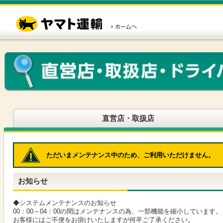
こ
ペ
こ
こ
の
ー
こ
こ
ペ
ジ
か
か
ー
内
ら
ら
ジ
移
ヘ
本
の
動
ッ
文
先
用
ダ
で
頭
の
ー
す
で
リ
メ
す
ン
ニ
ク
ュ
で
ー
す
で
ヘ
す
直営店・取扱店
ッ
ダ
ー
メ
ただいまメンテナンス中のため、ご利用いただけません。
ニ
ュ
ー
お知らせ
へ
移
動
◆システムメンテナンスのお知らせ
し
00：00～04：00の間はメンテナンスの為、一部機能を縮小しています。
ま
お客様にはご不便をお掛けいたしますが何卒ご了承ください。