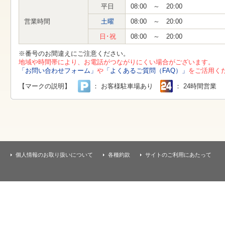
す
平日
08:00 ～ 20:00
本
文
営業時間
土曜
08:00 ～ 20:00
へ
移
日･祝
08:00 ～ 20:00
動
し
※番号のお間違えにご注意ください。
ま
地域や時間帯により、お電話がつながりにくい場合がございます。
す
「お問い合わせフォーム」
や
「よくあるご質問（FAQ）」
をご活用く
【マークの説明】
： お客様駐車場あり
： 24時間営業
個人情報のお取り扱いについて
各種約款
サイトのご利用にあたって