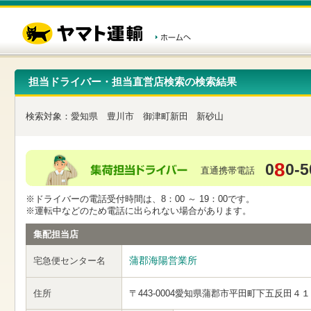
こ
ペ
こ
こ
の
ー
こ
こ
ペ
ジ
か
か
ー
内
ら
ら
ジ
移
ヘ
本
の
動
ッ
文
先
用
ダ
で
担当ドライバー・担当直営店検索の検索結果
頭
の
ー
す
で
リ
メ
す
ン
ニ
検索対象：
愛知県
豊川市
御津町新田
新砂山
ク
ュ
で
ー
す
で
ヘ
す
8
0
0-5
ッ
直通携帯電話
ダ
ー
※ドライバーの電話受付時間は、8：00 ～ 19：00です。
メ
※運転中などのため電話に出られない場合があります。
ニ
ュ
集配担当店
ー
へ
蒲郡海陽営業所
宅急便センター名
移
動
し
住所
〒443-0004
愛知県蒲郡市平田町下五反田４１
ま