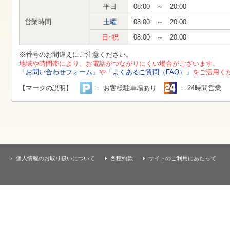
す
平日
08:00 ～ 20:00
本
文
営業時間
土曜
08:00 ～ 20:00
へ
移
日･祝
08:00 ～ 20:00
動
し
※番号のお間違えにご注意ください。
ま
地域や時間帯により、お電話がつながりにくい場合がございます。
す
「お問い合わせフォーム」
や
「よくあるご質問（FAQ）」
をご活用く
【マークの説明】
： お客様駐車場あり
： 24時間営業
個人情報のお取り扱いについて
各種約款
サイトのご利用にあたって