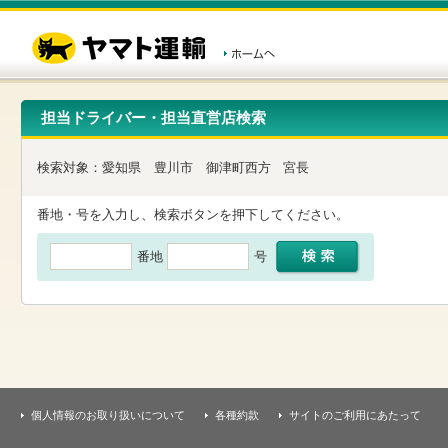
こ
ペ
こ
こ
の
ー
こ
こ
ペ
ジ
か
か
ー
内
ら
ら
ジ
移
ヘ
本
の
動
ッ
文
先
用
ダ
で
担当ドライバー・担当直営店検索
頭
の
ー
す
で
リ
メ
す
ン
ニ
検索対象：
愛知県
豊川市
御津町西方
宮長
ク
ュ
で
ー
す
で
番地・号を入力し、検索ボタンを押下してください。
ヘ
す
ッ
番地
号
ダ
ー
メ
ニ
ュ
ー
へ
移
動
し
個人情報のお取り扱いについて
各種約款
サイトのご利用にあたって
ま