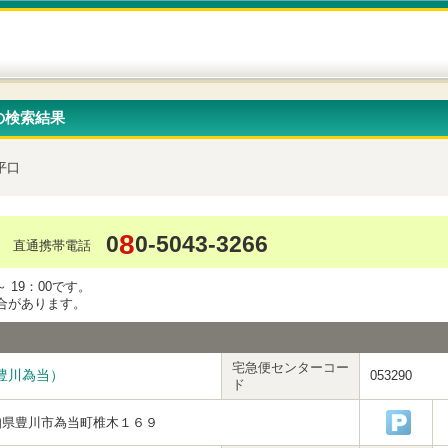
の検索結果
平口
8
0
0-5043-3266
直通携帯電話
 19：00です。
合があります。
宅急便センターコー
豊川為当）
053290
ド
知県豊川市為当町椎木１６９