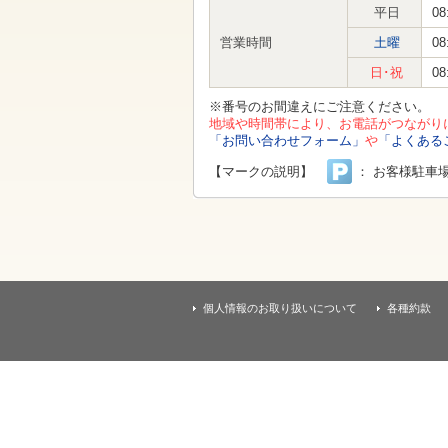
す
平日
08
本
文
営業時間
土曜
08
へ
移
日･祝
08
動
し
※番号のお間違えにご注意ください。
ま
地域や時間帯により、お電話がつながり
す
「お問い合わせフォーム」
や
「よくある
【マークの説明】
： お客様駐車
個人情報のお取り扱いについて
各種約款