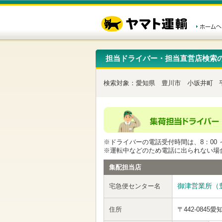
こ
ペ
こ
こ
の
ー
こ
こ
ペ
ジ
か
か
ー
内
ら
ら
ジ
移
ヘ
本
の
動
ッ
文
先
用
ダ
で
担当ドライバー・担当直営店検索
頭
の
ー
す
で
リ
メ
す
ン
ニ
検索対象：
愛知県
豊川市
小坂井町
ク
ュ
で
ー
す
で
ヘ
す
ッ
ダ
ー
※ドライバーの電話受付時間は、8：00 ～
メ
※運転中などのため電話に出られない場
ニ
ュ
集配担当店
ー
へ
御津営業所（
宅急便センター名
移
動
し
住所
〒442-0845
愛
ま