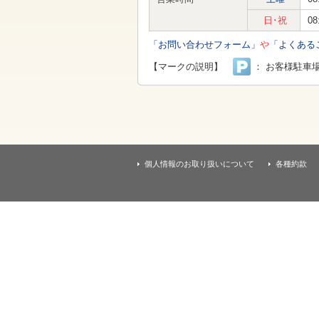
す
本
日･祝
08
文
へ
「お問い合わせフォーム」
や
「よくある
移
動
【マークの説明】
： お客様駐車
し
ま
す
個人情報のお取り扱いについて
各種約款