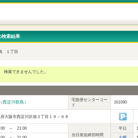
の検索結果
島
１丁目
検索できませんでした。
宅急便センターコー
（西淀川歌島）
161090
ド
阪府大阪市西淀川区佃３丁目１９－６８
:00 ～ 21:00
平日
当日発送締切時間
:00 ～ 21:00
土曜