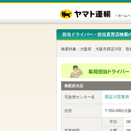
こ
ペ
こ
こ
の
ー
こ
こ
ペ
ジ
か
か
ー
内
ら
ら
ジ
移
ヘ
本
の
動
ッ
文
先
用
ダ
で
担当ドライバー・担当直営店検索
頭
の
ー
す
で
リ
メ
す
ン
ニ
検索対象：
大阪府
大阪市西淀川区
歌
ク
ュ
で
ー
す
で
ヘ
す
ッ
ダ
ー
集配担当店
メ
ニ
ュ
西淀川営業所
宅急便センター名
ー
へ
住所
〒555-0001
大
移
動
し
平日
08
ま
営業時間
土曜
08