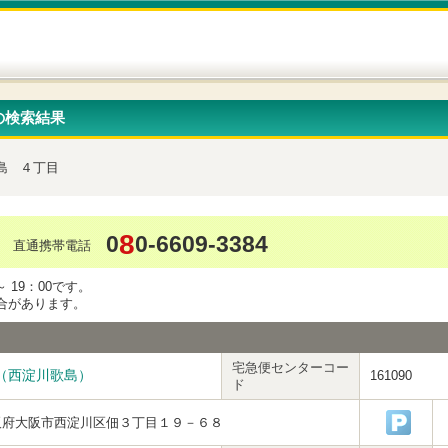
の検索結果
島
４丁目
8
0
0-6609-3384
直通携帯電話
 19：00です。
合があります。
宅急便センターコー
（西淀川歌島）
161090
ド
阪府大阪市西淀川区佃３丁目１９－６８