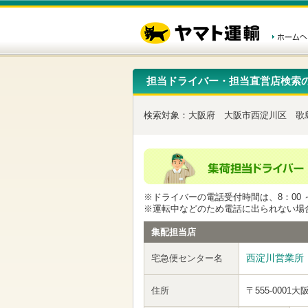
こ
ペ
こ
こ
の
ー
こ
こ
ペ
ジ
か
か
ー
内
ら
ら
ジ
移
ヘ
本
の
動
ッ
文
先
用
ダ
で
担当ドライバー・担当直営店検索
頭
の
ー
す
で
リ
メ
す
ン
ニ
検索対象：
大阪府
大阪市西淀川区
歌
ク
ュ
で
ー
す
で
ヘ
す
ッ
ダ
ー
※ドライバーの電話受付時間は、8：00 ～
メ
※運転中などのため電話に出られない場
ニ
ュ
集配担当店
ー
へ
西淀川営業所
宅急便センター名
移
動
し
住所
〒555-0001
大
ま