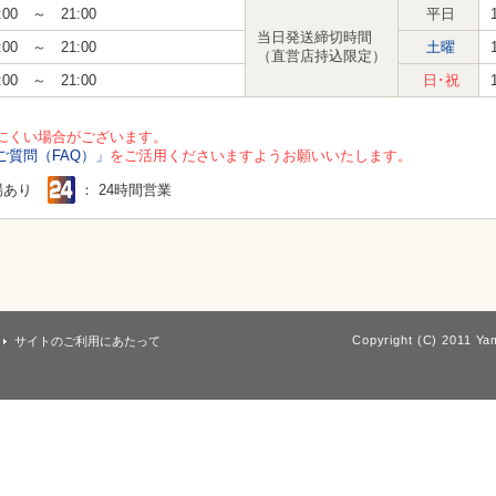
:00 ～ 21:00
平日
当日発送締切時間
:00 ～ 21:00
土曜
（直営店持込限定）
:00 ～ 21:00
日･祝
にくい場合がございます。
ご質問（FAQ）」
をご活用くださいますようお願いいたします。
場あり
： 24時間営業
Copyright (C) 2011 Yam
サイトのご利用にあたって