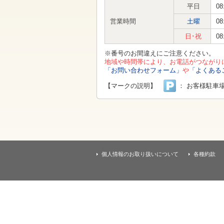
す
平日
08
本
文
営業時間
土曜
08
へ
移
日･祝
08
動
し
※番号のお間違えにご注意ください。
ま
地域や時間帯により、お電話がつながり
す
「お問い合わせフォーム」
や
「よくある
【マークの説明】
： お客様駐車
個人情報のお取り扱いについて
各種約款