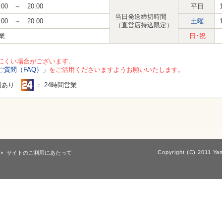
:00 ～ 20:00
平日
当日発送締切時間
:00 ～ 20:00
土曜
（直営店持込限定）
業
日･祝
にくい場合がございます。
ご質問（FAQ）」
をご活用くださいますようお願いいたします。
場あり
： 24時間営業
Copyright (C) 2011 Yam
サイトのご利用にあたって