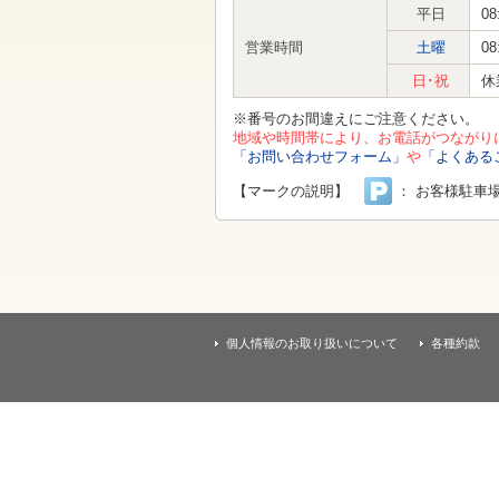
す
平日
08
本
文
営業時間
土曜
08
へ
移
日･祝
休
動
し
※番号のお間違えにご注意ください。
ま
地域や時間帯により、お電話がつながり
す
「お問い合わせフォーム」
や
「よくある
【マークの説明】
： お客様駐車
個人情報のお取り扱いについて
各種約款