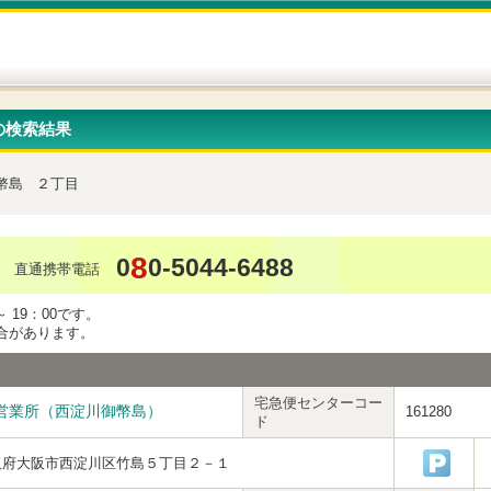
の検索結果
幣島
２丁目
8
0
0-5044-6488
直通携帯電話
 19：00です。
合があります。
宅急便センターコー
営業所（西淀川御幣島）
161280
ド
阪府大阪市西淀川区竹島５丁目２－１