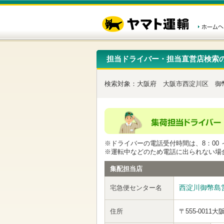
こ
ペ
こ
こ
の
ー
こ
こ
ペ
ジ
か
か
ー
内
ら
ら
ジ
移
ヘ
本
の
動
ッ
文
先
用
ダ
で
担当ドライバー・担当直営店検索
頭
の
ー
す
で
リ
メ
す
ン
ニ
検索対象：
大阪府
大阪市西淀川区
御
ク
ュ
で
ー
す
で
ヘ
す
ッ
ダ
ー
※ドライバーの電話受付時間は、8：00 ～
メ
※運転中などのため電話に出られない場
ニ
ュ
集配担当店
ー
へ
西淀川御幣島
宅急便センター名
移
動
し
住所
〒555-0011
大
ま