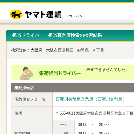
こ
ペ
こ
こ
の
ー
こ
こ
ペ
ジ
か
か
ー
内
ら
ら
ジ
移
ヘ
本
の
動
ッ
文
先
用
ダ
で
担当ドライバー・担当直営店検索の検索結果
頭
の
ー
す
で
リ
メ
す
ン
ニ
検索対象：
大阪府
大阪市西淀川区
御幣島
４丁目
ク
ュ
で
ー
す
で
ヘ
す
検索できませんでした。
ッ
ダ
ー
集配担当店
メ
ニ
ュ
西淀川御幣島営業所（西淀川御幣島）
宅急便センター名
ー
へ
住所
〒555-0011
大阪府大阪市西淀川区竹島５丁目
移
動
し
平日
08:00 ～ 20:00
ま
営業時間
土曜
08:00 ～ 20:00