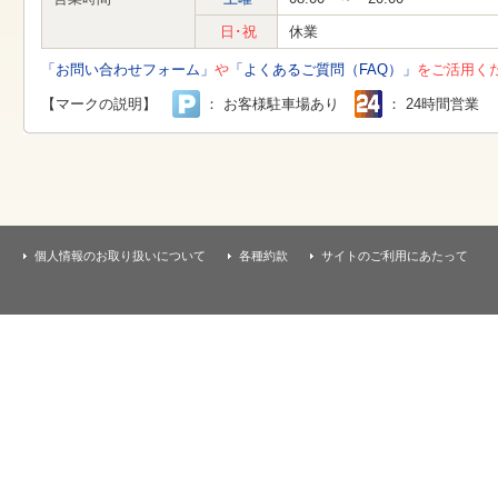
す
本
日･祝
休業
文
へ
「お問い合わせフォーム」
や
「よくあるご質問（FAQ）」
をご活用く
移
動
【マークの説明】
： お客様駐車場あり
： 24時間営業
し
ま
す
個人情報のお取り扱いについて
各種約款
サイトのご利用にあたって