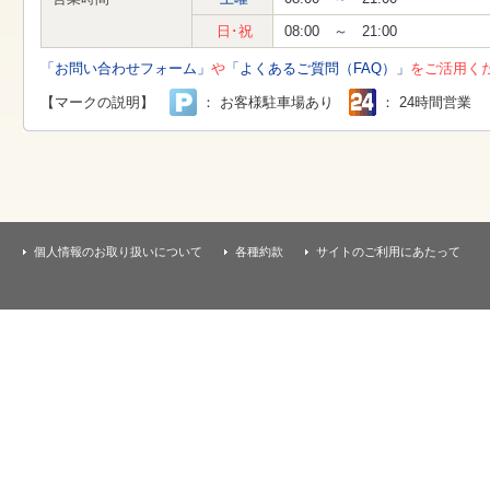
す
本
日･祝
08:00 ～ 21:00
文
へ
「お問い合わせフォーム」
や
「よくあるご質問（FAQ）」
をご活用く
移
動
【マークの説明】
： お客様駐車場あり
： 24時間営業
し
ま
す
個人情報のお取り扱いについて
各種約款
サイトのご利用にあたって