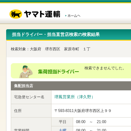
こ
ペ
こ
こ
の
ー
こ
こ
ペ
ジ
か
か
ー
内
ら
ら
ジ
移
ヘ
本
の
動
ッ
文
先
用
ダ
で
担当ドライバー・担当直営店検索の検索結果
頭
の
ー
す
で
リ
メ
す
ン
ニ
検索対象：
大阪府
堺市西区
家原寺町
１丁
ク
ュ
で
ー
す
で
ヘ
す
検索できませんでした。
ッ
ダ
ー
集配担当店
メ
ニ
ュ
堺鳳営業所（津久野）
宅急便センター名
ー
へ
住所
〒593-8311
大阪府堺市西区上９９
移
動
し
平日
08:00 ～ 21:00
ま
営業時間
土曜
08:00 ～ 21:00