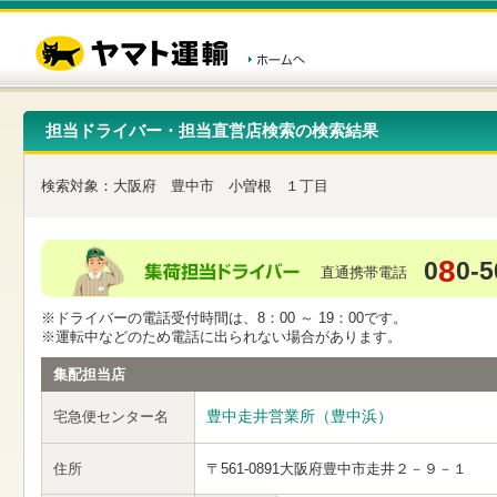
こ
ペ
こ
こ
の
ー
こ
こ
ペ
ジ
か
か
ー
内
ら
ら
ジ
移
ヘ
本
の
動
ッ
文
先
用
ダ
で
担当ドライバー・担当直営店検索の検索結果
頭
の
ー
す
で
リ
メ
す
ン
ニ
検索対象：
大阪府
豊中市
小曽根
１丁目
ク
ュ
で
ー
す
で
ヘ
す
8
0
0-5
ッ
直通携帯電話
ダ
ー
※ドライバーの電話受付時間は、8：00 ～ 19：00です。
メ
※運転中などのため電話に出られない場合があります。
ニ
ュ
集配担当店
ー
へ
豊中走井営業所（豊中浜）
宅急便センター名
移
動
し
住所
〒561-0891
大阪府豊中市走井２－９－１
ま