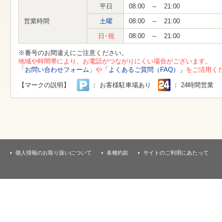
す
平日
08:00 ～ 21:00
本
文
営業時間
土曜
08:00 ～ 21:00
へ
移
日･祝
08:00 ～ 21:00
動
し
※番号のお間違えにご注意ください。
ま
地域や時間帯により、お電話がつながりにくい場合がございます。
す
「お問い合わせフォーム」
や
「よくあるご質問（FAQ）」
をご活用く
【マークの説明】
： お客様駐車場あり
： 24時間営業
個人情報のお取り扱いについて
各種約款
サイトのご利用にあたって