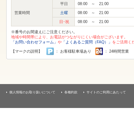
す
平日
08:00 ～ 21:00
本
文
営業時間
土曜
08:00 ～ 21:00
へ
移
日･祝
08:00 ～ 21:00
動
し
※番号のお間違えにご注意ください。
ま
地域や時間帯により、お電話がつながりにくい場合がございます。
す
「お問い合わせフォーム」
や
「よくあるご質問（FAQ）」
をご活用く
【マークの説明】
： お客様駐車場あり
： 24時間営業
個人情報のお取り扱いについて
各種約款
サイトのご利用にあたって