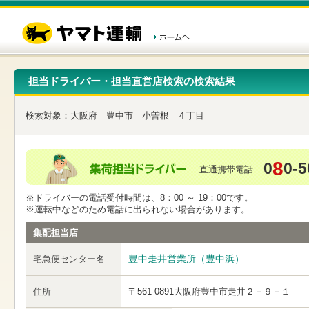
こ
ペ
こ
こ
の
ー
こ
こ
ペ
ジ
か
か
ー
内
ら
ら
ジ
移
ヘ
本
の
動
ッ
文
先
用
ダ
で
担当ドライバー・担当直営店検索の検索結果
頭
の
ー
す
で
リ
メ
す
ン
ニ
検索対象：
大阪府
豊中市
小曽根
４丁目
ク
ュ
で
ー
す
で
ヘ
す
8
0
0-5
ッ
直通携帯電話
ダ
ー
※ドライバーの電話受付時間は、8：00 ～ 19：00です。
メ
※運転中などのため電話に出られない場合があります。
ニ
ュ
集配担当店
ー
へ
豊中走井営業所（豊中浜）
宅急便センター名
移
動
し
住所
〒561-0891
大阪府豊中市走井２－９－１
ま