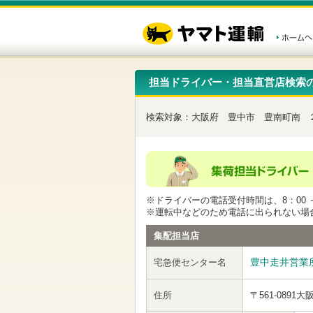
こ
ペ
こ
こ
の
ー
こ
こ
ペ
ジ
か
か
ー
内
ら
ら
ジ
移
ヘ
本
の
動
ッ
文
先
用
ダ
で
担当ドライバー・担当直営店検索
頭
の
ー
す
で
リ
メ
す
ン
ニ
検索対象：
大阪府
豊中市
豊南町南
ク
ュ
で
ー
す
で
ヘ
す
ッ
ダ
ー
※ドライバーの電話受付時間は、8：00 ～
メ
※運転中などのため電話に出られない場
ニ
ュ
集配担当店
ー
へ
豊中走井営業
宅急便センター名
移
動
し
住所
〒561-0891
大
ま