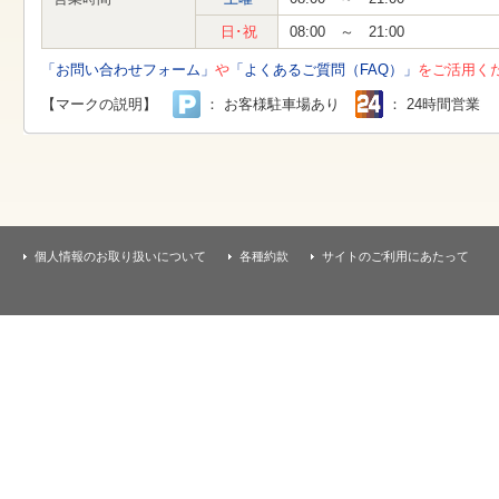
す
本
日･祝
08:00 ～ 21:00
文
へ
「お問い合わせフォーム」
や
「よくあるご質問（FAQ）」
をご活用く
移
動
【マークの説明】
： お客様駐車場あり
： 24時間営業
し
ま
す
個人情報のお取り扱いについて
各種約款
サイトのご利用にあたって