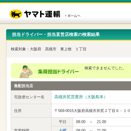
こ
ペ
こ
こ
の
ー
こ
こ
ペ
ジ
か
か
ー
内
ら
ら
ジ
移
ヘ
本
の
動
ッ
文
先
用
ダ
で
担当ドライバー・担当直営店検索の検索結果
頭
の
ー
す
で
リ
メ
す
ン
ニ
検索対象：
大阪府
高槻市
東上牧
１丁目
ク
ュ
で
ー
す
で
ヘ
す
検索できませんでした。
ッ
ダ
ー
集配担当店
メ
ニ
ュ
高槻井尻営業所（大阪島本）
宅急便センター名
ー
へ
住所
〒569-0015
大阪府高槻市井尻２丁目６－１０
移
動
し
平日
08:00 ～ 21:00
ま
営業時間
土曜
08:00 ～ 21:00