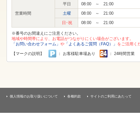
す
平日
08:00 ～ 21:00
本
文
営業時間
土曜
08:00 ～ 21:00
へ
移
日･祝
08:00 ～ 21:00
動
し
※番号のお間違えにご注意ください。
ま
地域や時間帯により、お電話がつながりにくい場合がございます。
す
「お問い合わせフォーム」
や
「よくあるご質問（FAQ）」
をご活用く
【マークの説明】
： お客様駐車場あり
： 24時間営業
個人情報のお取り扱いについて
各種約款
サイトのご利用にあたって