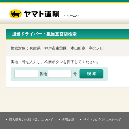
こ
ペ
こ
こ
の
ー
こ
こ
ペ
ジ
か
か
ー
内
ら
ら
ジ
移
ヘ
本
の
動
ッ
文
先
用
ダ
で
担当ドライバー・担当直営店検索
頭
の
ー
す
で
リ
メ
す
ン
ニ
検索対象：
兵庫県
神戸市東灘区
本山町森
字北ノ町
ク
ュ
で
ー
す
で
番地・号を入力し、検索ボタンを押下してください。
ヘ
す
ッ
番地
号
ダ
ー
メ
ニ
ュ
ー
へ
移
動
し
個人情報のお取り扱いについて
各種約款
サイトのご利用にあたって
ま