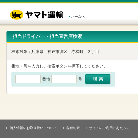
こ
ペ
こ
こ
の
ー
こ
こ
ペ
ジ
か
か
ー
内
ら
ら
ジ
移
ヘ
本
の
動
ッ
文
先
用
ダ
で
担当ドライバー・担当直営店検索
頭
の
ー
す
で
リ
メ
す
ン
ニ
検索対象：
兵庫県
神戸市灘区
赤松町
３丁目
ク
ュ
で
ー
す
で
番地・号を入力し、検索ボタンを押下してください。
ヘ
す
ッ
番地
号
ダ
ー
メ
ニ
ュ
ー
へ
移
動
し
個人情報のお取り扱いについて
各種約款
サイトのご利用にあたって
ま