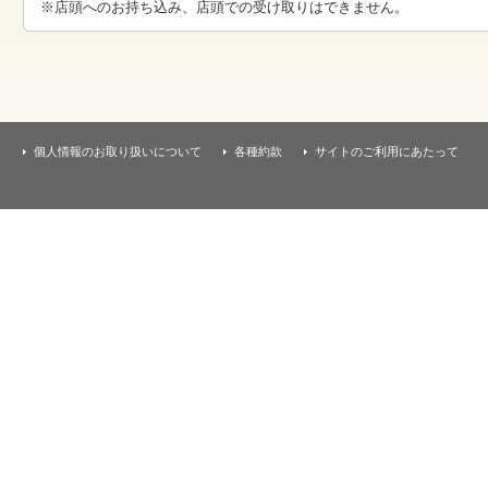
す
※店頭へのお持ち込み、店頭での受け取りはできません。
本
文
へ
移
動
し
ま
す
個人情報のお取り扱いについて
各種約款
サイトのご利用にあたって