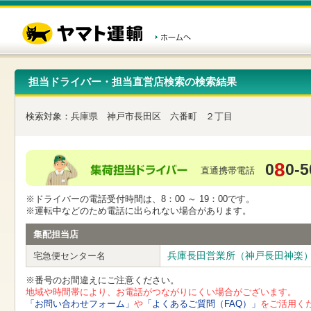
こ
ペ
こ
こ
の
ー
こ
こ
ペ
ジ
か
か
ー
内
ら
ら
ジ
移
ヘ
本
の
動
ッ
文
先
用
ダ
で
担当ドライバー・担当直営店検索の検索結果
頭
の
ー
す
で
リ
メ
す
ン
ニ
検索対象：
兵庫県
神戸市長田区
六番町
２丁目
ク
ュ
で
ー
す
で
ヘ
す
8
0
0-5
ッ
直通携帯電話
ダ
ー
※ドライバーの電話受付時間は、8：00 ～ 19：00です。
メ
※運転中などのため電話に出られない場合があります。
ニ
ュ
集配担当店
ー
へ
兵庫長田営業所（神戸長田神楽
宅急便センター名
移
動
※番号のお間違えにご注意ください。
し
地域や時間帯により、お電話がつながりにくい場合がございます。
ま
「お問い合わせフォーム」
や
「よくあるご質問（FAQ）」
をご活用く