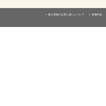
す
本
文
へ
個人情報のお取り扱いについて
各種約款
移
動
し
ま
す