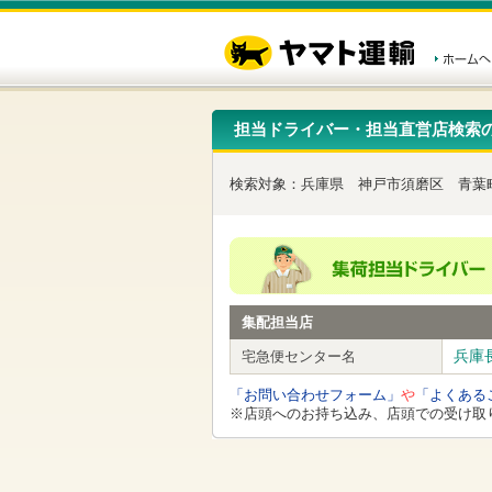
こ
ペ
こ
こ
の
ー
こ
こ
ペ
ジ
か
か
ー
内
ら
ら
ジ
移
ヘ
本
の
動
ッ
文
先
用
ダ
で
担当ドライバー・担当直営店検索
頭
の
ー
す
で
リ
メ
す
ン
ニ
検索対象：
兵庫県
神戸市須磨区
青葉
ク
ュ
で
ー
す
で
ヘ
す
ッ
ダ
ー
集配担当店
メ
ニ
兵庫
宅急便センター名
ュ
ー
「お問い合わせフォーム」
や
「よくある
へ
※店頭へのお持ち込み、店頭での受け取
移
動
し
ま