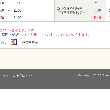
:00 ～ 21:00
平日
当日発送締切時間
:00 ～ 21:00
土曜
（直営店持込限定）
:00 ～ 21:00
日･祝
にくい場合がございます。
ご質問（FAQ）」
をご活用くださいますようお願いいたします。
場あり
： 24時間営業
Copyright (C) 2011 Yam
サイトのご利用にあたって