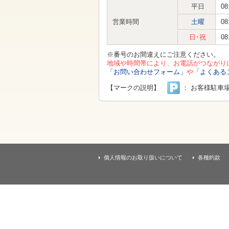
す
平日
08
本
文
営業時間
土曜
08
へ
移
日･祝
08
動
し
※番号のお間違えにご注意ください。
ま
地域や時間帯により、お電話がつながり
す
「お問い合わせフォーム」
や
「よくある
【マークの説明】
： お客様駐車
個人情報のお取り扱いについて
各種約款