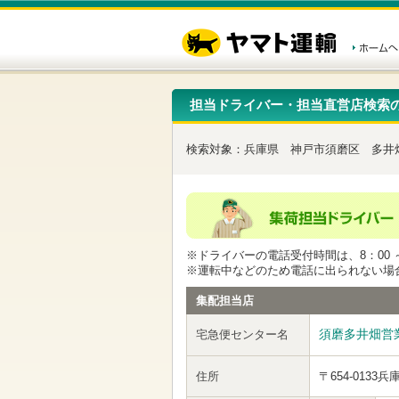
こ
ペ
こ
こ
の
ー
こ
こ
ペ
ジ
か
か
ー
内
ら
ら
ジ
移
ヘ
本
の
動
ッ
文
先
用
ダ
で
担当ドライバー・担当直営店検索
頭
の
ー
す
で
リ
メ
す
ン
ニ
検索対象：
兵庫県
神戸市須磨区
多井
ク
ュ
で
ー
す
で
ヘ
す
ッ
ダ
ー
※ドライバーの電話受付時間は、8：00 ～
メ
※運転中などのため電話に出られない場
ニ
ュ
集配担当店
ー
へ
須磨多井畑営
宅急便センター名
移
動
し
住所
〒654-0133
兵
ま