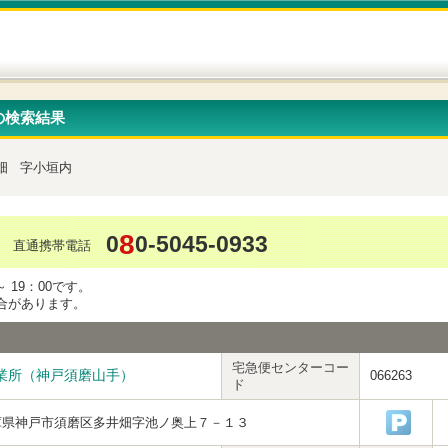
の検索結果
畑
字小垣内
8
0
0-5045-0933
直通携帯電話
 19：00です。
合があります。
宅急便センターコー
業所（神戸須磨山手）
066263
ド
庫県神戸市須磨区多井畑字池ノ奥上７－１３