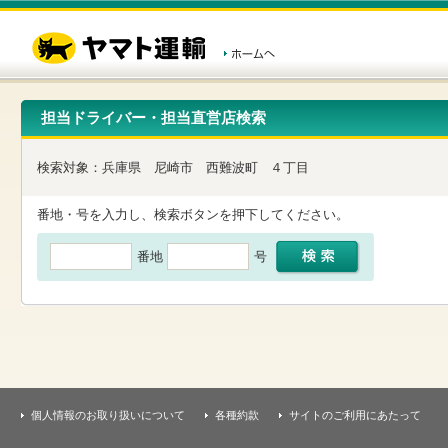
こ
ペ
こ
こ
の
ー
こ
こ
ペ
ジ
か
か
ー
内
ら
ら
ジ
移
ヘ
本
の
動
ッ
文
先
用
ダ
で
担当ドライバー・担当直営店検索
頭
の
ー
す
で
リ
メ
す
ン
ニ
検索対象：
兵庫県
尼崎市
西難波町
４丁目
ク
ュ
で
ー
す
で
番地・号を入力し、検索ボタンを押下してください。
ヘ
す
ッ
番地
号
ダ
ー
メ
ニ
ュ
ー
へ
移
動
し
個人情報のお取り扱いについて
各種約款
サイトのご利用にあたって
ま