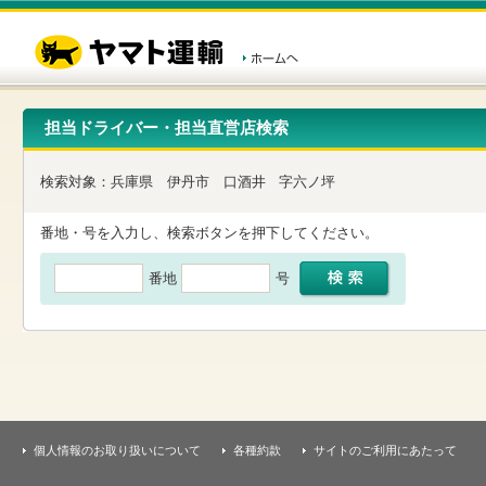
こ
ペ
こ
こ
の
ー
こ
こ
ペ
ジ
か
か
ー
内
ら
ら
ジ
移
ヘ
本
の
動
ッ
文
先
用
ダ
で
担当ドライバー・担当直営店検索
頭
の
ー
す
で
リ
メ
す
ン
ニ
検索対象：
兵庫県
伊丹市
口酒井
字六ノ坪
ク
ュ
で
ー
す
で
番地・号を入力し、検索ボタンを押下してください。
ヘ
す
ッ
番地
号
ダ
ー
メ
ニ
ュ
ー
へ
移
動
し
個人情報のお取り扱いについて
各種約款
サイトのご利用にあたって
ま