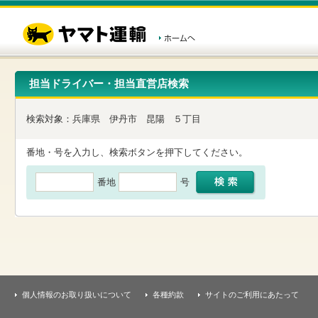
こ
ペ
こ
こ
の
ー
こ
こ
ペ
ジ
か
か
ー
内
ら
ら
ジ
移
ヘ
本
の
動
ッ
文
先
用
ダ
で
担当ドライバー・担当直営店検索
頭
の
ー
す
で
リ
メ
す
ン
ニ
検索対象：
兵庫県
伊丹市
昆陽
５丁目
ク
ュ
で
ー
す
で
番地・号を入力し、検索ボタンを押下してください。
ヘ
す
ッ
番地
号
ダ
ー
メ
ニ
ュ
ー
へ
移
動
し
個人情報のお取り扱いについて
各種約款
サイトのご利用にあたって
ま