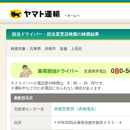
こ
ペ
こ
こ
の
ー
こ
こ
ペ
ジ
か
か
ー
内
ら
ら
ジ
移
ヘ
本
の
動
ッ
文
先
用
ダ
で
担当ドライバー・担当直営店検索の検索結果
頭
の
ー
す
で
リ
メ
す
ン
ニ
検索対象：
兵庫県
赤穂市
坂越
上高谷
ク
ュ
で
ー
す
で
ヘ
す
8
0
0-5
ッ
直通携帯電話
ダ
ー
※ドライバーの電話受付時間は、8：00 ～ 19：00です。
メ
※運転中などのため電話に出られない場合があります。
ニ
ュ
集配担当店
ー
へ
赤穂営業所（赤穂海浜）
宅急便センター名
移
動
し
住所
〒678-0255
兵庫県赤穂市新田５５５－４
ま