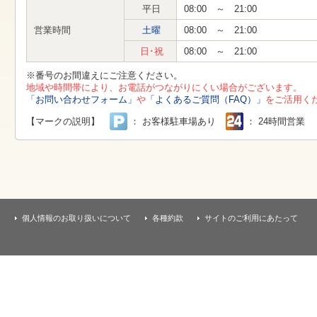
す
平日
08:00 ～ 21:00
本
文
営業時間
土曜
08:00 ～ 21:00
へ
移
日･祝
08:00 ～ 21:00
動
し
※番号のお間違えにご注意ください。
ま
地域や時間帯により、お電話がつながりにくい場合がございます。
す
「お問い合わせフォーム」
や
「よくあるご質問（FAQ）」
をご活用く
【マークの説明】
： お客様駐車場あり
： 24時間営業
個人情報のお取り扱いについて
各種約款
サイトのご利用にあたって