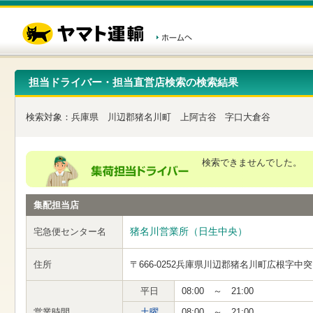
こ
ペ
こ
こ
の
ー
こ
こ
ペ
ジ
か
か
ー
内
ら
ら
ジ
移
ヘ
本
の
動
ッ
文
先
用
ダ
で
担当ドライバー・担当直営店検索の検索結果
頭
の
ー
す
で
リ
メ
す
ン
ニ
検索対象：
兵庫県
川辺郡猪名川町
上阿古谷
字口大倉谷
ク
ュ
で
ー
す
で
ヘ
す
検索できませんでした。
ッ
ダ
ー
集配担当店
メ
ニ
ュ
猪名川営業所（日生中央）
宅急便センター名
ー
へ
住所
〒666-0252
兵庫県川辺郡猪名川町広根字中突
移
動
し
平日
08:00 ～ 21:00
ま
営業時間
土曜
08:00 ～ 21:00