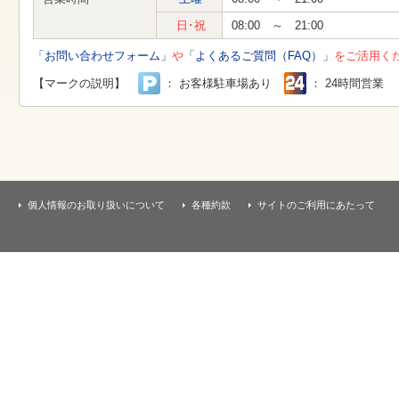
す
本
日･祝
08:00 ～ 21:00
文
へ
「お問い合わせフォーム」
や
「よくあるご質問（FAQ）」
をご活用く
移
動
【マークの説明】
： お客様駐車場あり
： 24時間営業
し
ま
す
個人情報のお取り扱いについて
各種約款
サイトのご利用にあたって