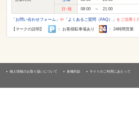
す
本
日･祝
08:00 ～ 21:00
文
へ
「お問い合わせフォーム」
や
「よくあるご質問（FAQ）」
をご活用く
移
動
【マークの説明】
： お客様駐車場あり
： 24時間営業
し
ま
す
個人情報のお取り扱いについて
各種約款
サイトのご利用にあたって