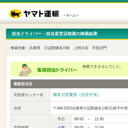
こ
ペ
こ
こ
の
ー
こ
こ
ペ
ジ
か
か
ー
内
ら
ら
ジ
移
ヘ
本
の
動
ッ
文
先
用
ダ
で
担当ドライバー・担当直営店検索の検索結果
頭
の
ー
す
で
リ
メ
す
ン
ニ
検索対象：
兵庫県
川辺郡猪名川町
上阿古谷
字昆沙門
ク
ュ
で
ー
す
で
ヘ
す
検索できませんでした。
ッ
ダ
ー
集配担当店
メ
ニ
ュ
猪名川営業所（日生中央）
宅急便センター名
ー
へ
住所
〒666-0252
兵庫県川辺郡猪名川町広根字中突
移
動
し
平日
08:00 ～ 21:00
ま
営業時間
土曜
08:00 ～ 21:00