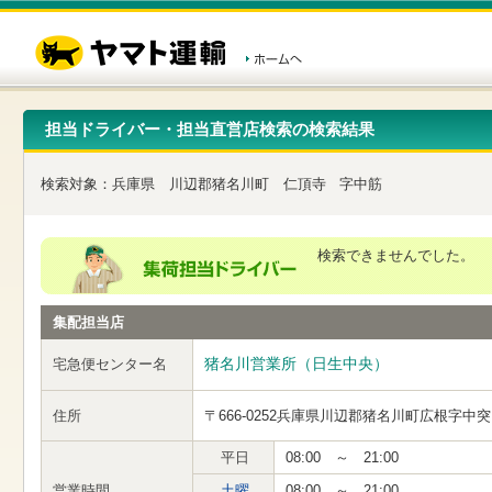
こ
ペ
こ
こ
の
ー
こ
こ
ペ
ジ
か
か
ー
内
ら
ら
ジ
移
ヘ
本
の
動
ッ
文
先
用
ダ
で
担当ドライバー・担当直営店検索の検索結果
頭
の
ー
す
で
リ
メ
す
ン
ニ
検索対象：
兵庫県
川辺郡猪名川町
仁頂寺
字中筋
ク
ュ
で
ー
す
で
ヘ
す
検索できませんでした。
ッ
ダ
ー
集配担当店
メ
ニ
ュ
猪名川営業所（日生中央）
宅急便センター名
ー
へ
住所
〒666-0252
兵庫県川辺郡猪名川町広根字中突
移
動
し
平日
08:00 ～ 21:00
ま
営業時間
土曜
08:00 ～ 21:00