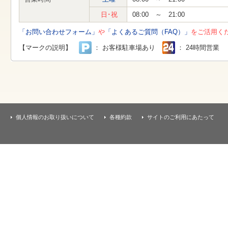
す
本
日･祝
08:00 ～ 21:00
文
へ
「お問い合わせフォーム」
や
「よくあるご質問（FAQ）」
をご活用く
移
動
【マークの説明】
： お客様駐車場あり
： 24時間営業
し
ま
す
個人情報のお取り扱いについて
各種約款
サイトのご利用にあたって