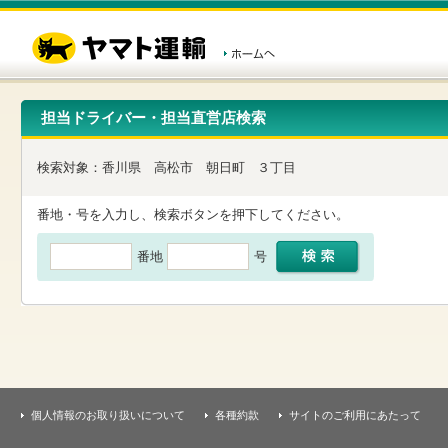
こ
ペ
こ
こ
の
ー
こ
こ
ペ
ジ
か
か
ー
内
ら
ら
ジ
移
ヘ
本
の
動
ッ
文
先
用
ダ
で
担当ドライバー・担当直営店検索
頭
の
ー
す
で
リ
メ
す
ン
ニ
検索対象：
香川県
高松市
朝日町
３丁目
ク
ュ
で
ー
す
で
番地・号を入力し、検索ボタンを押下してください。
ヘ
す
ッ
番地
号
ダ
ー
メ
ニ
ュ
ー
へ
移
動
し
個人情報のお取り扱いについて
各種約款
サイトのご利用にあたって
ま