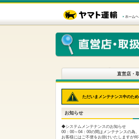
こ
ペ
こ
こ
の
ー
こ
こ
ペ
ジ
か
か
ー
内
ら
ら
ジ
移
ヘ
本
の
動
ッ
文
先
用
ダ
で
頭
の
ー
す
で
リ
メ
す
ン
ニ
ク
ュ
で
ー
す
で
ヘ
す
直営店・
ッ
ダ
ー
メ
ただいまメンテナンス中のため
ニ
ュ
ー
お知らせ
へ
移
動
◆システムメンテナンスのお知らせ
し
00：00～04：00の間はメンテナンスの
ま
お客様にはご不便をお掛けいたしますが何