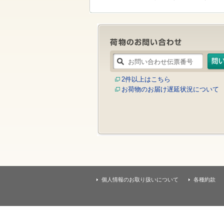
す
本
文
へ
移
動
し
ま
す
2件以上はこちら
お荷物のお届け遅延状況について
個人情報のお取り扱いについて
各種約款