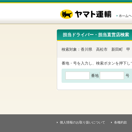
こ
ペ
こ
こ
の
ー
こ
こ
ペ
ジ
か
か
ー
内
ら
ら
ジ
移
ヘ
本
の
動
ッ
文
先
用
ダ
で
担当ドライバー・担当直営店検索
頭
の
ー
す
で
リ
メ
す
ン
ニ
検索対象：
香川県
高松市
新田町
甲
ク
ュ
で
ー
す
で
番地・号を入力し、検索ボタンを押下し
ヘ
す
ッ
番地
号
ダ
ー
メ
ニ
ュ
ー
へ
移
動
し
個人情報のお取り扱いについて
各種約款
ま